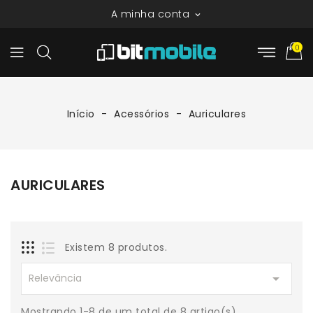
A minha conta

0
Início
Acessórios
Auriculares
AURICULARES
Existem 8 produtos.

Relevância
Mostrando 1-8 de um total de 8 artigo(s)